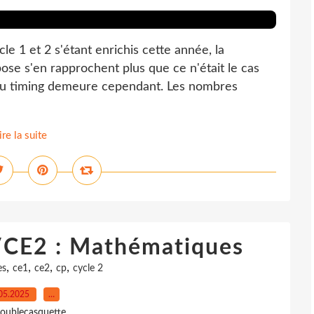
 1 et 2 s'étant enrichis cette année, la
se s'en rapprochent plus que ce n'était le cas
 du timing demeure cependant. Les nombres
ire la suite
CE2 : Mathématiques
,
,
,
,
es
ce1
ce2
cp
cycle 2
05.2025
…
oublecasquette