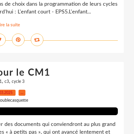
lus de choix dans la programmation de leurs cycles
hui : L'enfant court - EPS5.L'enfant...
ire la suite
our le CM1
,
,
1
c3
cycle 3
03.2025
…
oublecasquette
oser des documents qui conviendront au plus grand
es « à petits pas », qui ont avancé lentement et