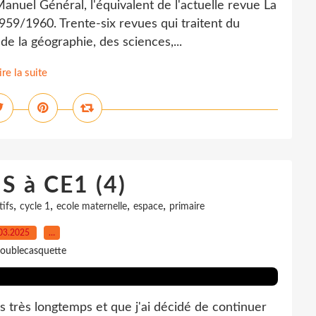
Manuel Général, l'équivalent de l'actuelle revue La
1959/1960. Trente-six revues qui traitent du
de la géographie, des sciences,...
ire la suite
S à CE1 (4)
,
,
,
,
tifs
cycle 1
ecole maternelle
espace
primaire
03.2025
…
oublecasquette
is très longtemps et que j'ai décidé de continuer