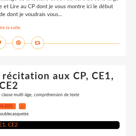
 et Lire au CP dont je vous montre ici le début
de dont je voudrais vous...
ire la suite
 récitation aux CP, CE1,
CE2
,
,
classe multi-âge
compréhension de texte
04.2025
…
oublecasquette