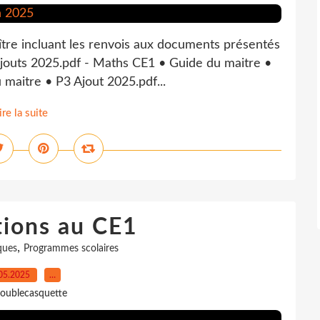
ître incluant les renvois aux documents présentés
Ajouts 2025.pdf - Maths CE1 • Guide du maitre •
maitre • P3 Ajout 2025.pdf...
ire la suite
tions au CE1
,
ques
Programmes scolaires
05.2025
…
oublecasquette