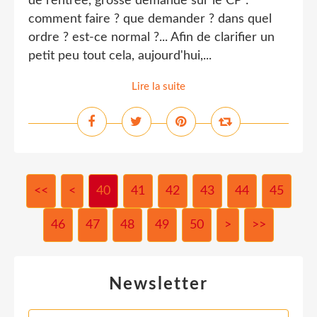
de rentrée, grosse demande sur le CP :
comment faire ? que demander ? dans quel
ordre ? est-ce normal ?... Afin de clarifier un
petit peu tout cela, aujourd'hui,...
Lire la suite
<<
<
10
20
30
40
41
42
43
44
45
46
47
48
49
50
60
70
80
90
>
>>
Newsletter