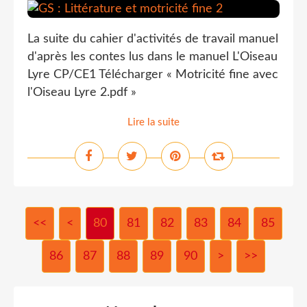
La suite du cahier d'activités de travail manuel
d'après les contes lus dans le manuel L'Oiseau
Lyre CP/CE1 Télécharger « Motricité fine avec
l'Oiseau Lyre 2.pdf »
Lire la suite
<<
<
10
20
30
40
50
60
70
80
81
82
83
84
85
86
87
88
89
90
>
>>