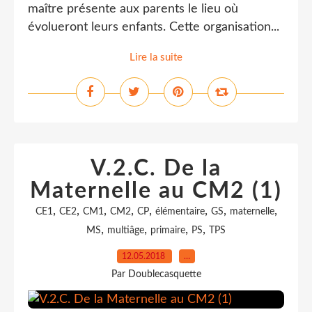
maître présente aux parents le lieu où
évolueront leurs enfants. Cette organisation...
Lire la suite
V.2.C. De la
Maternelle au CM2 (1)
,
,
,
,
,
,
,
,
CE1
CE2
CM1
CM2
CP
élémentaire
GS
maternelle
,
,
,
,
MS
multiâge
primaire
PS
TPS
12.05.2018
…
Par Doublecasquette