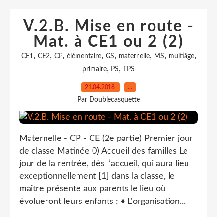
V.2.B. Mise en route -
Mat. à CE1 ou 2 (2)
,
,
,
,
,
,
,
,
CE1
CE2
CP
élémentaire
GS
maternelle
MS
multiâge
,
,
primaire
PS
TPS
21.04.2018
…
Par Doublecasquette
Maternelle - CP - CE (2e partie) Premier jour
de classe Matinée 0) Accueil des familles Le
jour de la rentrée, dès l’accueil, qui aura lieu
exceptionnellement [1] dans la classe, le
maître présente aux parents le lieu où
évolueront leurs enfants : ♦ L'organisation...