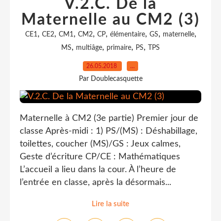
V.2.C. De la
Maternelle au CM2 (3)
,
,
,
,
,
,
,
,
CE1
CE2
CM1
CM2
CP
élémentaire
GS
maternelle
,
,
,
,
MS
multiâge
primaire
PS
TPS
26.05.2018
…
Par Doublecasquette
Maternelle à CM2 (3e partie) Premier jour de
classe Après-midi : 1) PS/(MS) : Déshabillage,
toilettes, coucher (MS)/GS : Jeux calmes,
Geste d’écriture CP/CE : Mathématiques
L’accueil a lieu dans la cour. À l’heure de
l’entrée en classe, après la désormais...
Lire la suite