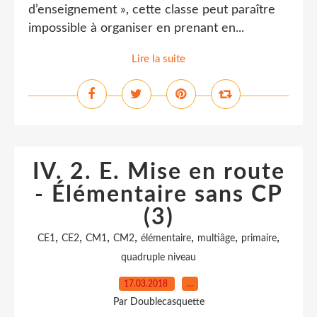
d’enseignement », cette classe peut paraître
impossible à organiser en prenant en...
Lire la suite
IV. 2. E. Mise en route
- Élémentaire sans CP
(3)
,
,
,
,
,
,
,
CE1
CE2
CM1
CM2
élémentaire
multiâge
primaire
quadruple niveau
17.03.2018
…
Par Doublecasquette