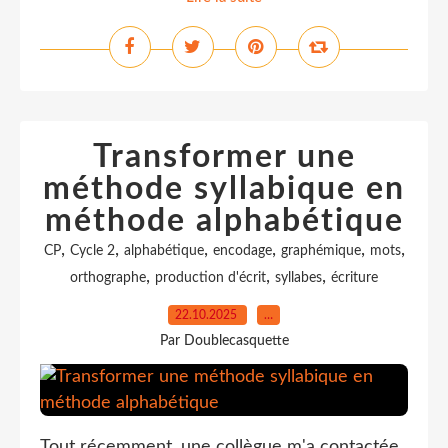
Transformer une
méthode syllabique en
méthode alphabétique
,
,
,
,
,
,
CP
Cycle 2
alphabétique
encodage
graphémique
mots
,
,
,
orthographe
production d'écrit
syllabes
écriture
22.10.2025
…
Par Doublecasquette
Tout récemment, une collègue m'a contactée