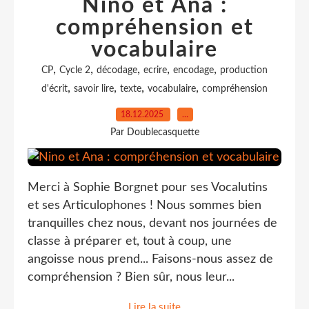
Nino et Ana :
compréhension et
vocabulaire
,
,
,
,
,
CP
Cycle 2
décodage
ecrire
encodage
production
,
,
,
,
d'écrit
savoir lire
texte
vocabulaire
compréhension
18.12.2025
…
Par Doublecasquette
Merci à Sophie Borgnet pour ses Vocalutins
et ses Articulophones ! Nous sommes bien
tranquilles chez nous, devant nos journées de
classe à préparer et, tout à coup, une
angoisse nous prend... Faisons-nous assez de
compréhension ? Bien sûr, nous leur...
Lire la suite