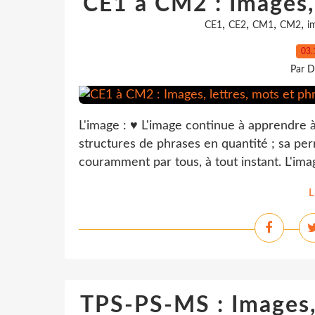
CE1 à CM2 : Images, 
,
,
,
,
CE1
CE2
CM1
CM2
i
03.
Par D
L'image : ♥ L'image continue à apprendre à
structures de phrases en quantité ; sa per
couramment par tous, à tout instant. L'ima
L
TPS-PS-MS : Images, 