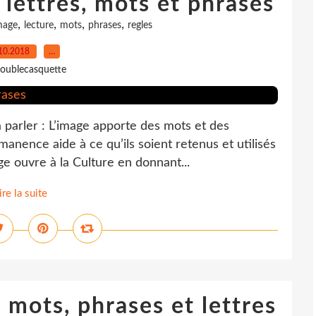
lettres, mots et phrases
,
,
,
,
mage
lecture
mots
phrases
regles
10.2018
…
oublecasquette
 parler : L’image apporte des mots et des
manence aide à ce qu’ils soient retenus et utilisés
ge ouvre à la Culture en donnant...
ire la suite
mots, phrases et lettres