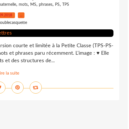
,
,
,
,
,
aternelle
mots
MS
phrases
PS
TPS
09.2018
…
oublecasquette
rsion courte et limitée à la Petite Classe (TPS-PS-
 mots et phrases paru récemment. L'image : ♥ Elle
s et des structures de...
ire la suite