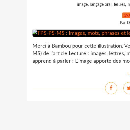
,
,
,
image
langage oral
lettres
m
29.
Par D
Merci à Bambou pour cette illustration. Ve
MS) de l'article Lecture : images, lettres,
apprend à parler : L’image apporte des mot
L