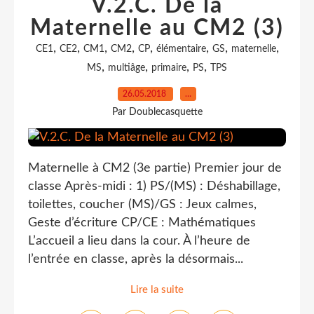
V.2.C. De la
Maternelle au CM2 (3)
,
,
,
,
,
,
,
,
CE1
CE2
CM1
CM2
CP
élémentaire
GS
maternelle
,
,
,
,
MS
multiâge
primaire
PS
TPS
26.05.2018
…
Par Doublecasquette
Maternelle à CM2 (3e partie) Premier jour de
classe Après-midi : 1) PS/(MS) : Déshabillage,
toilettes, coucher (MS)/GS : Jeux calmes,
Geste d’écriture CP/CE : Mathématiques
L’accueil a lieu dans la cour. À l’heure de
l’entrée en classe, après la désormais...
Lire la suite