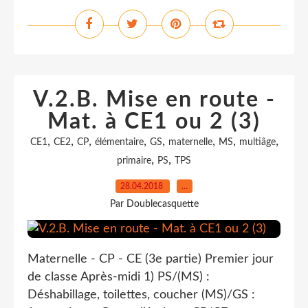
V.2.B. Mise en route -
Mat. à CE1 ou 2 (3)
,
,
,
,
,
,
,
,
CE1
CE2
CP
élémentaire
GS
maternelle
MS
multiâge
,
,
primaire
PS
TPS
28.04.2018
…
Par Doublecasquette
Maternelle - CP - CE (3e partie) Premier jour
de classe Après-midi 1) PS/(MS) :
Déshabillage, toilettes, coucher (MS)/GS :