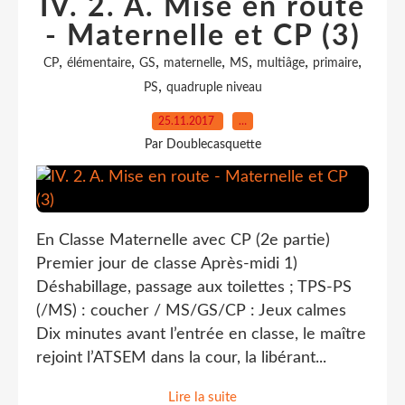
IV. 2. A. Mise en route
- Maternelle et CP (3)
,
,
,
,
,
,
,
CP
élémentaire
GS
maternelle
MS
multiâge
primaire
,
PS
quadruple niveau
25.11.2017
…
Par Doublecasquette
En Classe Maternelle avec CP (2e partie)
Premier jour de classe Après-midi 1)
Déshabillage, passage aux toilettes ; TPS-PS
(/MS) : coucher / MS/GS/CP : Jeux calmes
Dix minutes avant l’entrée en classe, le maître
rejoint l’ATSEM dans la cour, la libérant...
Lire la suite