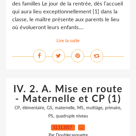
des familles Le jour de la rentrée, dès l’accueil
qui aura lieu exceptionnellement [1] dans la
classe, le maître présente aux parents le lieu
où évolueront leurs enfants....
Lire la suite
IV. 2. A. Mise en route
- Maternelle et CP (1)
,
,
,
,
,
,
,
CP
élémentaire
GS
maternelle
MS
multiâge
primaire
,
PS
quadruple niveau
11.11.2017
…
Par Doublecasquette