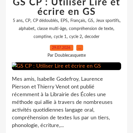
GS CP : Utiliser Lire et
écrire en GS
,
,
,
,
,
,
,
5 ans
CP
CP dédoublés
EPS
Français
GS
Jeux sportifs
,
,
,
alphabet
classe multi-âge
compréhension de texte
,
,
,
comptine
cycle 1
cycle 2
decoder
29.07.2026
…
Par Doublecasquette
Mes amis, Isabelle Godefroy, Laurence
Pierson et Thierry Venot ont publié
récemment à la Librairie des Écoles une
méthode qui allie à travers de nombreuses
activités quotidiennes langage oral,
compréhension de textes lus par un tiers,
phonologie, écriture,...