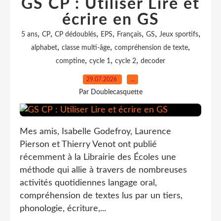
GS CP : Utiliser Lire et
écrire en GS
,
,
,
,
,
,
,
5 ans
CP
CP dédoublés
EPS
Français
GS
Jeux sportifs
,
,
,
alphabet
classe multi-âge
compréhension de texte
,
,
,
comptine
cycle 1
cycle 2
decoder
29.07.2026
…
Par Doublecasquette
Mes amis, Isabelle Godefroy, Laurence
Pierson et Thierry Venot ont publié
récemment à la Librairie des Écoles une
méthode qui allie à travers de nombreuses
activités quotidiennes langage oral,
compréhension de textes lus par un tiers,
phonologie, écriture,...