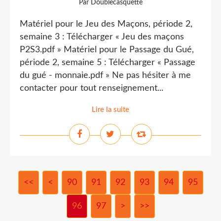
Par Doublecasquette
Matériel pour le Jeu des Maçons, période 2,
semaine 3 : Télécharger « Jeu des maçons
P2S3.pdf » Matériel pour le Passage du Gué,
période 2, semaine 5 : Télécharger « Passage
du gué - monnaie.pdf » Ne pas hésiter à me
contacter pour tout renseignement...
Lire la suite
<<
<
10
20
30
40
50
60
70
80
90
91
92
93
94
95
96
97
>
>>