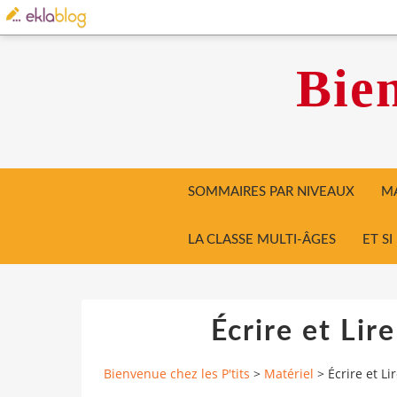
Bien
SOMMAIRES PAR NIVEAUX
MA
LA CLASSE MULTI-ÂGES
ET S
Écrire et Lir
Bienvenue chez les P'tits
>
Matériel
>
Écrire et Li