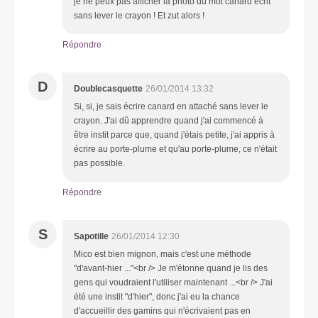
je ne peux pas afficher la photo du mot canard écrit
sans lever le crayon ! Et zut alors !
Répondre
D
Doublecasquette
26/01/2014 13:32
Si, si, je sais écrire canard en attaché sans lever le
crayon. J'ai dû apprendre quand j'ai commencé à
être instit parce que, quand j'étais petite, j'ai appris à
écrire au porte-plume et qu'au porte-plume, ce n'était
pas possible.
Répondre
S
Sapotille
26/01/2014 12:30
Mico est bien mignon, mais c'est une méthode
"d'avant-hier ..."<br /> Je m'étonne quand je lis des
gens qui voudraient l'utiliser maintenant ...<br /> J'ai
été une instit "d'hier", donc j'ai eu la chance
d'accueillir des gamins qui n'écrivaient pas en