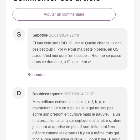
Ajouter un commentaire
S
Sapotille
26/01/2014 22:48
Et tout cela sans DD !!! <br /> Quelle chance ils ont ,
ces petitous ! <br /> Pour ma petite Noëllie, en GS
aussi, c'est moi qui m'en occupe ... Rien ne se passe
dans ce domaine, à l'école ...<br />
Répondre
D
Doublecasquette
26/01/2014 22:37
Mes petitous écrivent n, m, i, u, t, e, l, b, a, o
maintenant. Il n'y en a plus qu'un qui ne sait pas
écrire son prénom en cursive mais le pauvre, il a un
h, alors... J'en ai cinq sur sept qui ont la lettre s, alors
je la leur ai apprise en plus. Il sont tellement fiers
d'écrire comme les grands ! Il y en a même trois qui
font la jolie majuscule cursive : L, pour l'une, J, pour