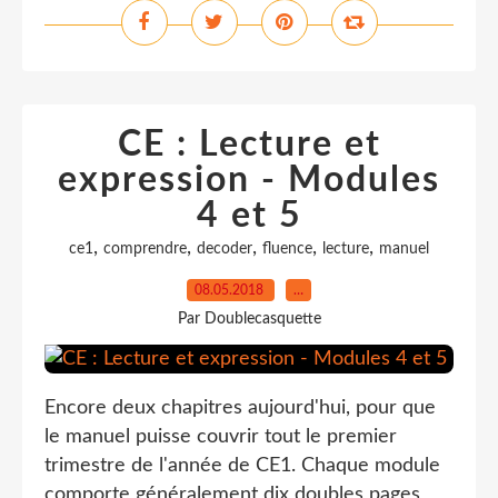
CE : Lecture et
expression - Modules
4 et 5
,
,
,
,
,
ce1
comprendre
decoder
fluence
lecture
manuel
08.05.2018
…
Par Doublecasquette
Encore deux chapitres aujourd'hui, pour que
le manuel puisse couvrir tout le premier
trimestre de l'année de CE1. Chaque module
comporte généralement dix doubles pages