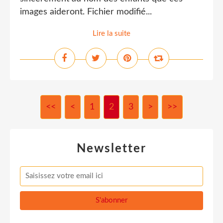
images aideront. Fichier modifié...
Lire la suite
<<
<
1
2
3
>
>>
Newsletter