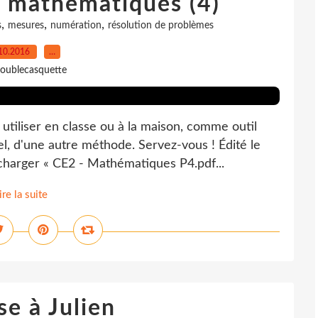
e mathématiques (4)
,
,
,
s
mesures
numération
résolution de problèmes
10.2016
…
oublecasquette
tiliser en classe ou à la maison, comme outil
el, d'une autre méthode. Servez-vous ! Édité le
charger « CE2 - Mathématiques P4.pdf...
ire la suite
e à Julien