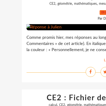
,
,
,
CE2
géométrie
mathématiques
mesu
09.
Par D
Comme promis hier, mes réponses au long 
Commentaires » de cet article). En italique
la couleur : « Personnellement, je ne consei
L
CE2 : Fichier d
,
,
,
calcul
CE2
géométrie
mathématique