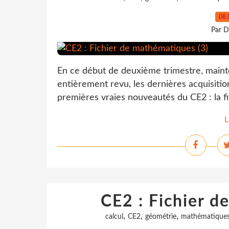
08.
Par D
En ce début de deuxième trimestre, main
entièrement revu, les dernières acquisiti
premières vraies nouveautés du CE2 : la fin
L
CE2 : Fichier d
,
,
,
calcul
CE2
géométrie
mathématique