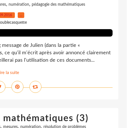
,
,
res
numération
pédagogie des mathématiques
09.2016
…
oublecasquette
message de Julien (dans la partie «
s, ce qu'il m'écrit après avoir annoncé clairement
llerai pas l'utilisation de ces documents...
ire la suite
e mathématiques (3)
,
,
,
s
mesures
numération
résolution de problèmes