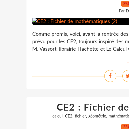
29.
Par D
Comme promis, voici, avant la rentrée des
prévu pour les CE2, toujours inspiré des m
M. Vassort, librairie Hachette et Le Calcul
L
CE2 : Fichier d
,
,
,
,
calcul
CE2
fichier
géométrie
mathémati
22.