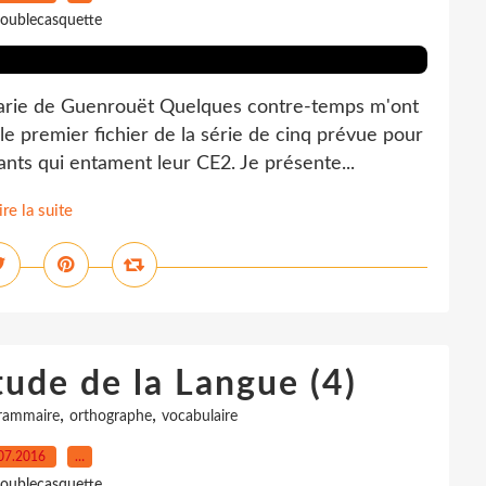
oublecasquette
 Marie de Guenrouët Quelques contre-temps m'ont
e premier fichier de la série de cinq prévue pour
s qui entament leur CE2. Je présente...
ire la suite
tude de la Langue (4)
,
,
rammaire
orthographe
vocabulaire
07.2016
…
oublecasquette