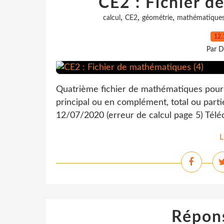
CE2 : Fichier d
,
,
,
calcul
CE2
géométrie
mathématique
12.
Par D
Quatrième fichier de mathématiques pour u
principal ou en complément, total ou parti
12/07/2020 (erreur de calcul page 5) Télé
L
Répons