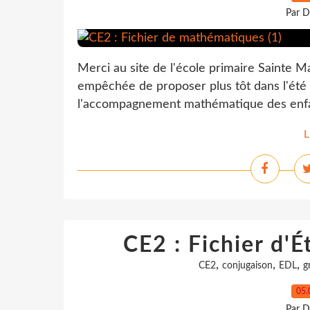
Par D
Merci au site de l'école primaire Sainte
empêchée de proposer plus tôt dans l'été l
l'accompagnement mathématique des enfant
L
CE2 : Fichier d'É
,
,
,
CE2
conjugaison
EDL
g
05.
Par D