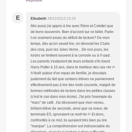
Répondre
E
Elisabeth
29/12/2013 23:29
Moi aussi j'ai appris à lire avec Rémi et Colette! que
de bons souvenirs. Bien d'accord sur ce billet. Parle-
t-on vraiment assez du déficit de lecture? De mon
temps, dès qu'on savait lire, on dévorait les Clubs
des cinq, puis les Jules Verne... De nos jours, les
loisirs se limitent souvent à la console ou à l'i-pad.
Les parents s'extasient de leurs enfants s'ils lisent
Harry Potter à 10 ans, dans le meilleur des cas.<br />
A Noël autour d'un repas de famille, je discutais
justement du fait que certains élèves ne parviennent
effectivement pas à lire des mots courants, malgré de
bonnes méthodes de lecture dans les petites classes
(c'est le cas dans mon école). J'ai pris l'exemple du
"marc" de café. J'ai découvert que mon neveu,
brillant élève de seconde, ainsi que sa soeur, de
terminale ES, ignoraient ce mot!<br /> Et donc,
confrontés à ce mot, ils auraient très bien pu lire
"marque". La compréhension est indissociable du
décodage, et seule la lecture à dose suffisante