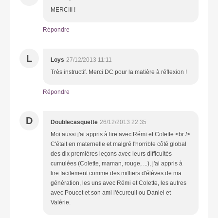
MERCIII !
Répondre
L
Loys
27/12/2013 11:11
Très instructif. Merci DC pour la matière à réflexion !
Répondre
D
Doublecasquette
26/12/2013 22:35
Moi aussi j'ai appris à lire avec Rémi et Colette.<br />
C'était en maternelle et malgré l'horrible côté global
des dix premières leçons avec leurs difficultés
cumulées (Colette, maman, rouge, ...), j'ai appris à
lire facilement comme des milliers d'élèves de ma
génération, les uns avec Rémi et Colette, les autres
avec Poucet et son ami l'écureuil ou Daniel et
Valérie.