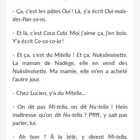
- Ça, c’est les pâtes
Oui
! Là, y’a écrit
Oui-mais-
des-Pan-za-ni.
- Et là, c’est
Coca Cola
. Moi j’aime ça, j’en bois.
Y'a écrit
Co-ca-co-la
!
- Et ça, c’est du
Mitella
! Et ça,
Nuksônoisette.
La maman de Nadège, elle en vend des
Nuksônoisette.
Ma mamie, elle m’en a acheté
l’autre jour.
- Chez Lucien, y’a du
Mitella
…
- On dit pas
Mi-tella
, on dit
Nu-tella
! Hein
maîtresse qu’on dit
Nu-tella
? Pffff, y sait pas
parler, lui.
- Ah bon ? À la télé, y disent
Mi-tella
,