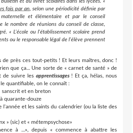
bulletin et du livret scolaires dans les lycées. «
rs fois par an
, selon une périodicité définie par
 maternelle et élémentaire et par le conseil
e le nombre de réunions du conseil de classe,
é. « L'école ou l'établissement scolaire prend
nts ou le responsable légal de l'élève prennent
 de près ces tout-petits ! Et leurs maîtres, donc !
 rien que ça... Une sorte de « carnet de santé » de
it de suivre les
apprentissages
! Et ça, hélas, nous
le quantifiable, on le connaît :
en sanscrit et en breton
'à quarante-douze
 l'année et les saints du calendrier (ou la liste des
ynx » (sic) et « métempsychose»
mence à ...», depuis « commence à abattre les