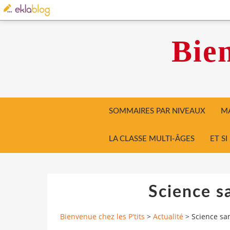
Bien
SOMMAIRES PAR NIVEAUX
MA
LA CLASSE MULTI-ÂGES
ET S
Science s
Bienvenue chez les P'tits
>
Actualité
>
Science sa