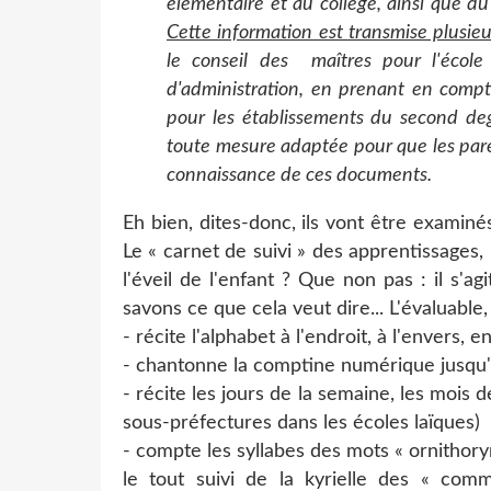
élémentaire et au collège, ainsi que du 
Cette information est transmise plusieu
le conseil des maîtres pour l'école
d'administration, en prenant en compt
pour les établissements du second degr
toute mesure adaptée pour que les pare
connaissance de ces documents.
Eh bien, dites-donc, ils vont être examinés
Le « carnet de suivi » des apprentissages,
l'éveil de l'enfant ? Que non pas : il s'ag
savons ce que cela veut dire... L'évaluable, 
- récite l'alphabet à l'endroit, à l'envers, 
- chantonne la comptine numérique jusqu
- récite les jours de la semaine, les mois de
sous-préfectures dans les écoles laïques)
- compte les syllabes des mots « ornithor
le tout suivi de la kyrielle des « com