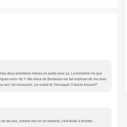
e mes deux premières nièces en partie pour ça. La troisième n'a que
uelques mois.<br /> Ma nièce de Bordeaux me fait exploser de rire avec
u ses "oh noooooon, j'ai oublié M. Perroquet. Il faut le trouver!!".
de dix ans, comme moi en ce moment, c'est facile à récolter...