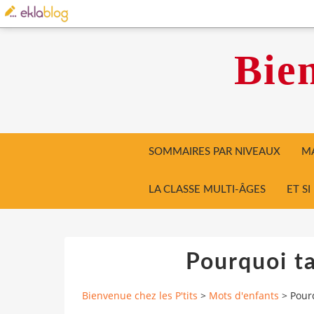
Bien
SOMMAIRES PAR NIVEAUX
MA
LA CLASSE MULTI-ÂGES
ET S
Pourquoi ta
Bienvenue chez les P'tits
>
Mots d'enfants
>
Pourq