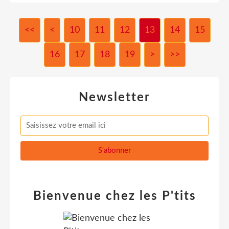
<<
<
10
11
12
13
14
15
16
17
18
19
>
>>
Newsletter
Bienvenue chez les P'tits