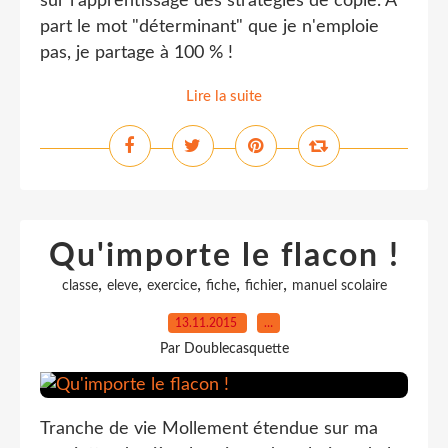
sur l'apprentissage des stratégies de copie. À
part le mot "déterminant" que je n'emploie
pas, je partage à 100 % !
Lire la suite
Qu'importe le flacon !
,
,
,
,
,
classe
eleve
exercice
fiche
fichier
manuel scolaire
13.11.2015
…
Par Doublecasquette
Tranche de vie Mollement étendue sur ma