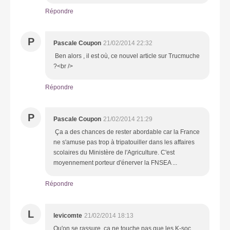
Répondre
P
Pascale Coupon
21/02/2014 22:32
Ben alors , il est où, ce nouvel article sur Trucmuche
?<br />
Répondre
P
Pascale Coupon
21/02/2014 21:29
Ça a des chances de rester abordable car la France
ne s'amuse pas trop à tripatouiller dans les affaires
scolaires du Ministère de l'Agriculture. C'est
moyennement porteur d'énerver la FNSEA ...
Répondre
L
levicomte
21/02/2014 18:13
Qu'on se rassure, ça ne touche pas que les K-soc.