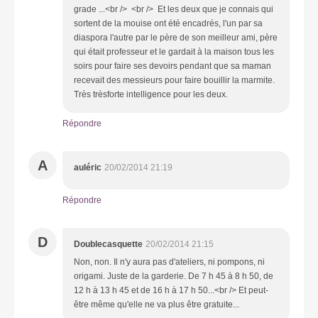
grade ...<br /> <br /> Et les deux que je connais qui
sortent de la mouise ont été encadrés, l'un par sa
diaspora l'autre par le père de son meilleur ami, père
qui était professeur et le gardait à la maison tous les
soirs pour faire ses devoirs pendant que sa maman
recevait des messieurs pour faire bouillir la marmite.
Très trèsforte intelligence pour les deux.
Répondre
A
auléric
20/02/2014 21:19
Répondre
D
Doublecasquette
20/02/2014 21:15
Non, non. Il n'y aura pas d'ateliers, ni pompons, ni
origami. Juste de la garderie. De 7 h 45 à 8 h 50, de
12 h à 13 h 45 et de 16 h à 17 h 50...<br /> Et peut-
être même qu'elle ne va plus être gratuite...