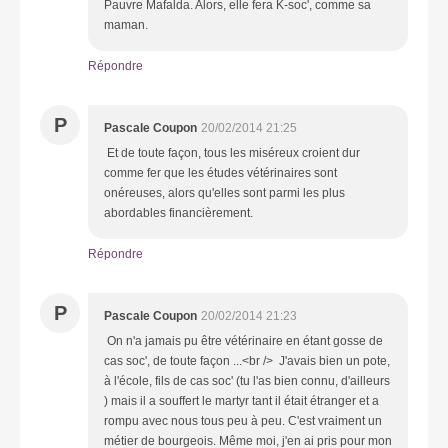
Pauvre Mafalda. Alors, elle fera K-soc', comme sa
maman.
Répondre
P
Pascale Coupon
20/02/2014 21:25
Et de toute façon, tous les miséreux croient dur
comme fer que les études vétérinaires sont
onéreuses, alors qu'elles sont parmi les plus
abordables financièrement.
Répondre
P
Pascale Coupon
20/02/2014 21:23
On n'a jamais pu être vétérinaire en étant gosse de
cas soc', de toute façon ...<br /> J'avais bien un pote,
à l'école, fils de cas soc' (tu l'as bien connu, d'ailleurs
) mais il a souffert le martyr tant il était étranger et a
rompu avec nous tous peu à peu. C'est vraiment un
métier de bourgeois. Même moi, j'en ai pris pour mon