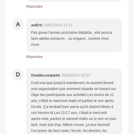
Répondre
A
auléric
20/02/2014 21:11
Pas grave l'année prochaine Mafalda , elle pourra
faire atelier pompom , ou origami , comme chez
nous .
Répondre
D
Doublecasquette
20/02/2014 20:57
Il est vrai que jusqu'à maintenant, ils avaient trouvé
une organisation pas vraiment stupide se basant sur
l'âge des participants aux activités.Les moins de 11
ans, c'était le mercredi matin et parfois le soir après
l'école. Ça tombait bien parce qu'ils étaient libres à
ces heures-là.Les 11/17 ans, c'était le mercredi
après-midi, parfois le samedi matin ou le soir un peu
tard, mais pas trop. Même chose, ça leur donnait
l'occasion de tout caser, l'école, les devoirs, les