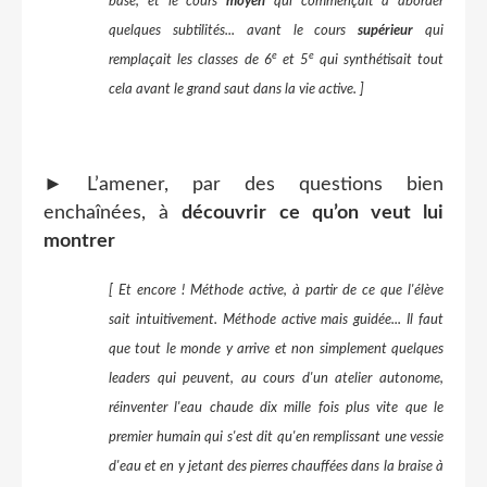
base, et le cours
moyen
qui commençait à aborder
quelques subtilités... avant le cours
supérieur
qui
e
e
remplaçait les classes de 6
et 5
qui
synthétisait tout
cela avant le grand saut dans la vie active
.
]
► L’amener, par des questions bien
enchaînées, à
découvrir ce qu’on veut lui
montrer
[ Et encore ! Méthode active, à partir de ce que l'élève
sait intuitivement. Méthode active mais guidée... Il faut
que tout le monde y arrive et non simplement quelques
leaders qui peuvent, au cours d'un atelier autonome,
réinventer l'eau chaude dix mille fois plus vite que le
premier humain qui s'est dit qu'en remplissant une vessie
d'eau et en y jetant des pierres chauffées dans la braise à