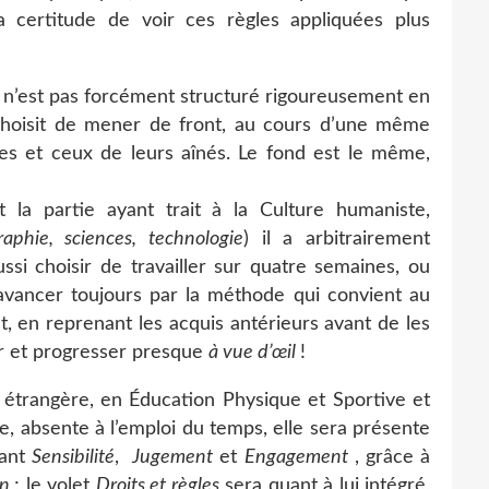
la certitude de voir ces règles appliquées plus
e n’est pas forcément structuré rigoureusement en
 choisit de mener de front, au cours d’une même
unes et ceux de leurs aînés. Le fond est le même,
la partie ayant trait à la Culture humaniste,
raphie, sciences, technologie
) il a arbitrairement
ussi choisir de travailler sur quatre semaines, ou
avancer toujours par la méthode qui convient au
t, en reprenant les acquis antérieurs avant de les
dir et progresser presque
à vue d’œil
!
étrangère, en Éducation Physique et Sportive et
e, absente à l’emploi du temps, elle sera présente
nant
Sensibilité
,
Jugement
et
Engagement
, grâce à
on
; le volet
Droits et règles
sera quant à lui intégré,