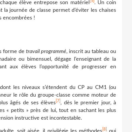
[5]
l chaque élève entrepose son matériel
. Un coin
 la journée de classe permet d’éviter les chaises
es encombrées !
ous forme de
travail programmé
, inscrit au tableau ou
madaire ou bimensuel, dégage l’enseignant de la
ant aux élèves l’opportunité de progresser en
 dont les niveaux s’étendent du CP au CM1 (ou
onneur le rôle du groupe-classe comme moteur de
[7]
 plus âgés de ses élèves
, dès le premier jour, à
s « petits » près de lui, tout en sachant les plus
nsion instructive est incontestable.
[8]
ulte, soit aisée, il privilégie les méthodes
qui