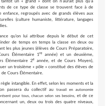
l, tantôt un « grand » dont on n'aurait plus qu'à
ants de ce type de classe se trouvent face à de
ite enfance, regroupés avec de grands élèves aux
urelles (culture humaniste, littérature, langages
ies.
tance qu’on lui attribue depuis le début de cet
cinder de temps en temps la classe en deux ou
nt les plus jeunes (élèves de Cours Préparatoire,
re
Cours Élémentaire 1
année) et un deuxième,
e
rs Élémentaire 2
année, et de Cours Moyen),
uer un troisième « pôle » constitué des élèves de
 de Cours Élémentaire.
règle intangible. En effet, selon les moments et la
 on passera du collectif au
travail en autonomie
et de ce
présent pour tous, chacun selon ses besoins
,
ncernant un, deux ou trois des quatre niveaux,