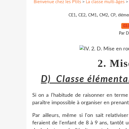
Bienvenue chez les P'tits
>
La classe multi-âges
>
,
,
,
,
,
CE1
CE2
CM1
CM2
CP
éléme
03.
Par D
2.
Mis
D)
Classe élémenta
Si on a l’habitude de raisonner en terme
paraître impossible à organiser en prenant
Par ailleurs, même si l'on sait relativise
feraient de l'enfant de 8 à 9 ans, tantôt u