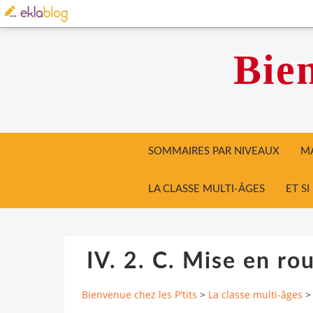
Bien
SOMMAIRES PAR NIVEAUX
MA
LA CLASSE MULTI-ÂGES
ET S
IV. 2. C. Mise en ro
Bienvenue chez les P'tits
>
La classe multi-âges
>