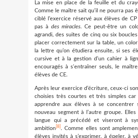
La mise en place de la feuille et du cray
Comme le maître sait qu’il ne pourra pas ê
ciblé l’exercice réservé aux élèves de CP
pas à
des miracles
. Ce peut-être un colo
agrandi, des suites de cinq ou six boucle
placer correctement sur la table, un colo
la lettre qu’on étudiera ensuite, si ses él
cursive et à la gestion d’un cahier à lig
encouragés à s'entraîner seuls, le maîtr
élèves de CE.
Après leur exercice d’écriture, ceux-ci son
choisies très courtes et très simples car 
apprendre aux élèves à se concentrer s
nouveau segment à l’autre groupe. Elles 
langue qui a précédé et viseront à syn
[8]
ambition
. Comme elles sont amplement
élèves invités à s’exprimer, à épeler, à vé