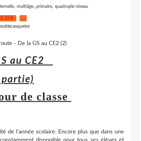
,
,
,
ernelle
multiâge
primaire
quadruple niveau
01.2018
…
oublecasquette
GS au CE2
partie)
our de classe
lité de l’année scolaire. Encore plus que dans une
 constamment disponible pour tous ses élèves et