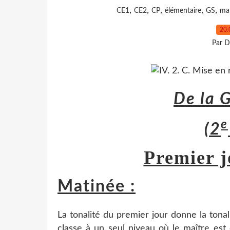
,
,
,
,
,
CE1
CE2
CP
élémentaire
GS
mat
20.
Par D
De la 
e
(2
Premier j
Matinée :
La tonalité du premier jour donne la tona
classe à un seul niveau où le maître est