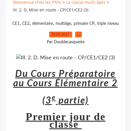
Bienvenue chez les P'tits
>
La classe multi-âges
>
III. 2. D. Mise en route - CP/CE1/CE2 (3)
,
,
,
,
,
CE1
CE2
élémentaire
multiâge
primaire CP
triple niveau
30.09.2017
…
Par Doublecasquette
Du Cours Préparatoire
au Cours Élémentaire 2
e
(3
partie)
Premier jour de
classe