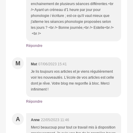
enchainement de plusieurs séances différentes.<br
/> Ayant un créneau d'1 heure par jour pour
phonologie / écriture ; est-ce qu'il vaut mieux que
j'alterne les séances phonologie proposées selon
les jours ? <br /> Bonne journée,<br /> Estelle<br />
<br />
Répondre
M
Mat
07/06/2023 15:41
Je lis toujours vos articles et je viens régulièrement
voir les nouveautés. L'école de vos articles est celle
dont je rêve. Votre blog me regonfle à bloc. Merci
infiniment !
Répondre
A
Anne
22/05/2023 11:46
Merci beaucoup pour tout ce travail mis à disposition