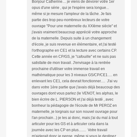
Bonjour Catherine.... je viens de dévorer votre 1er
opus d'une série , qui je l'espère sera longue...
même si je mesure l'ampleur de la tâche. Je fais
partie des trop peu-nombreux lecteurs de votre
ouvrage "Pour une maternelle du XXIème siècle" et
j'avais vraiment beaucoup apprécié votre approche
de la maternelle. Depuis suite à un changement
d'école, je suis revenue en élémentaire, et j'ai testé
l'orthographe en CE1 et la lecture avec certains CP.
Cette année en CP/GS, je "cafouille" et ne suis pas
satisfaite de mon travail. J'envisage à la rentrée
prochaine d'utiliser votre immense travail en
mathématique pour les 3 niveaux GS/CP/CE1..... en
enlevant les CE1, cela devrait fonctionner..... J'ai vu
dans votre 1ère partie que j'avais déjà beaucoup des
ouvrages dont vous parlez (le VENOT, les alphas, le
bien écrire de L. PIERSON et j'ai déjà testé , avec
bonheur la pédagogie de l'écoute de Mr PEROZ en
maternelle, je lorgnais sur son nouvel ouvrage pour
l'an prochain...) je les ai donc, mais j'ai du mal à tout
articuler pour les GS et à articuler cela dans la
journée avec les CP en plus........ Votre travail
m'aiderait donc je pense, même si vous le destinez