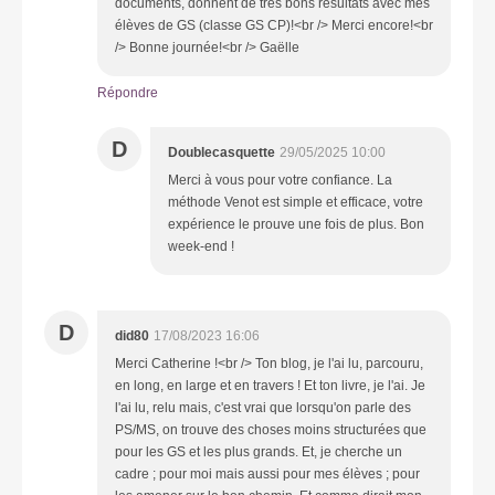
documents, donnent de très bons résultats avec mes
élèves de GS (classe GS CP)!<br /> Merci encore!<br
/> Bonne journée!<br /> Gaëlle
Répondre
D
Doublecasquette
29/05/2025 10:00
Merci à vous pour votre confiance. La
méthode Venot est simple et efficace, votre
expérience le prouve une fois de plus. Bon
week-end !
D
did80
17/08/2023 16:06
Merci Catherine !<br /> Ton blog, je l'ai lu, parcouru,
en long, en large et en travers ! Et ton livre, je l'ai. Je
l'ai lu, relu mais, c'est vrai que lorsqu'on parle des
PS/MS, on trouve des choses moins structurées que
pour les GS et les plus grands. Et, je cherche un
cadre ; pour moi mais aussi pour mes élèves ; pour