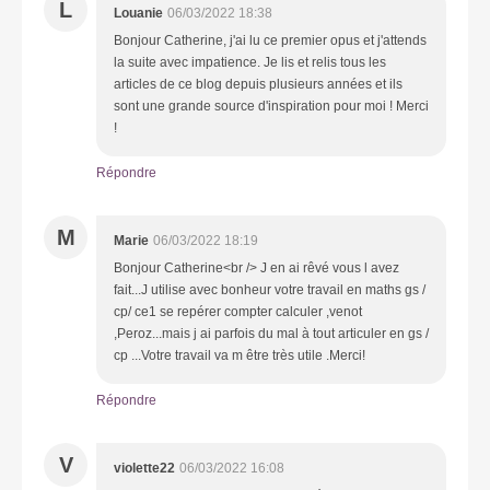
L
Louanie
06/03/2022 18:38
Bonjour Catherine, j'ai lu ce premier opus et j'attends
la suite avec impatience. Je lis et relis tous les
articles de ce blog depuis plusieurs années et ils
sont une grande source d'inspiration pour moi ! Merci
!
Répondre
M
Marie
06/03/2022 18:19
Bonjour Catherine<br /> J en ai rêvé vous l avez
fait...J utilise avec bonheur votre travail en maths gs /
cp/ ce1 se repérer compter calculer ,venot
,Peroz...mais j ai parfois du mal à tout articuler en gs /
cp ...Votre travail va m être très utile .Merci!
Répondre
V
violette22
06/03/2022 16:08