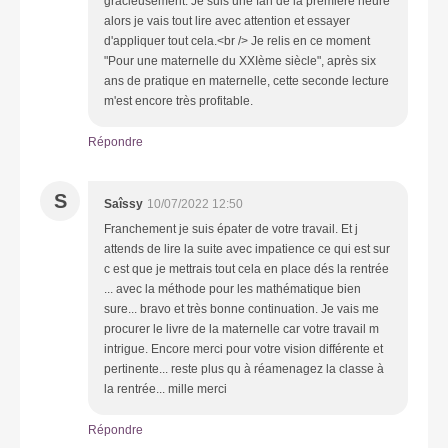
gracieusement. Je suis une fan de la première heure
alors je vais tout lire avec attention et essayer
d'appliquer tout cela.<br /> Je relis en ce moment
"Pour une maternelle du XXIème siècle", après six
ans de pratique en maternelle, cette seconde lecture
m'est encore très profitable.
Répondre
S
Saîssy
10/07/2022 12:50
Franchement je suis épater de votre travail. Et j
attends de lire la suite avec impatience ce qui est sur
c est que je mettrais tout cela en place dés la rentrée
... avec la méthode pour les mathématique bien
sure... bravo et très bonne continuation. Je vais me
procurer le livre de la maternelle car votre travail m
intrigue. Encore merci pour votre vision différente et
pertinente... reste plus qu à réamenagez la classe à
la rentrée... mille merci
Répondre