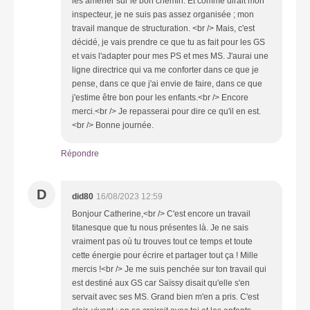
les amener sur le bon chemin. Et comme dirait mon
inspecteur, je ne suis pas assez organisée ; mon
travail manque de structuration. <br /> Mais, c'est
décidé, je vais prendre ce que tu as fait pour les GS
et vais l'adapter pour mes PS et mes MS. J'aurai une
ligne directrice qui va me conforter dans ce que je
pense, dans ce que j'ai envie de faire, dans ce que
j'estime être bon pour les enfants.<br /> Encore
merci.<br /> Je repasserai pour dire ce qu'il en est.
<br /> Bonne journée.
Répondre
D
did80
16/08/2023 12:59
Bonjour Catherine,<br /> C'est encore un travail
titanesque que tu nous présentes là. Je ne sais
vraiment pas où tu trouves tout ce temps et toute
cette énergie pour écrire et partager tout ça ! Mille
mercis !<br /> Je me suis penchée sur ton travail qui
est destiné aux GS car Saïssy disait qu'elle s'en
servait avec ses MS. Grand bien m'en a pris. C'est