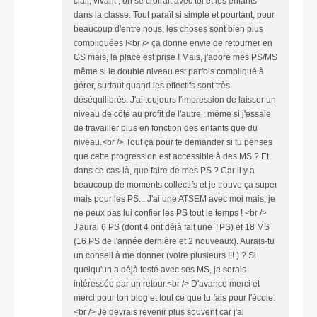
clair, vivant ; on se croirait avec toi et les enfants
dans la classe. Tout paraît si simple et pourtant, pour
beaucoup d'entre nous, les choses sont bien plus
compliquées !<br /> ça donne envie de retourner en
GS mais, la place est prise ! Mais, j'adore mes PS/MS
même si le double niveau est parfois compliqué à
gérer, surtout quand les effectifs sont très
déséquilibrés. J'ai toujours l'impression de laisser un
niveau de côté au profit de l'autre ; même si j'essaie
de travailler plus en fonction des enfants que du
niveau.<br /> Tout ça pour te demander si tu penses
que cette progression est accessible à des MS ? Et
dans ce cas-là, que faire de mes PS ? Car il y a
beaucoup de moments collectifs et je trouve ça super
mais pour les PS... J'ai une ATSEM avec moi mais, je
ne peux pas lui confier les PS tout le temps ! <br />
J'aurai 6 PS (dont 4 ont déjà fait une TPS) et 18 MS
(16 PS de l'année dernière et 2 nouveaux). Aurais-tu
un conseil à me donner (voire plusieurs !!! ) ? Si
quelqu'un a déjà testé avec ses MS, je serais
intéressée par un retour.<br /> D'avance merci et
merci pour ton blog et tout ce que tu fais pour l'école.
<br /> Je devrais revenir plus souvent car j'ai