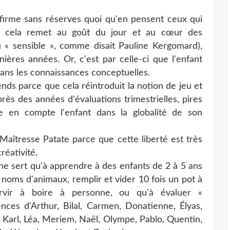
'affirme sans réserves quoi qu'en pensent ceux qui
ue cela remet au goût du jour et au cœur des
ou « sensible », comme disait Pauline Kergomard),
ières années. Or, c'est par celle-ci que l'enfant
dans les connaissances conceptuelles.
fends parce que cela réintroduit la notion de jeu et
près des années d'évaluations trimestrielles, pires
re en compte l'enfant dans la globalité de son
 Maîtresse Patate parce que cette liberté est très
réativité.
 ne sert qu'à apprendre à des enfants de 2 à 5 ans
s noms d'animaux, remplir et vider 10 fois un pot à
rvir à boire à personne, ou qu'à évaluer «
ces d'Arthur, Bilal, Carmen, Donatienne, Élyas,
, Karl, Léa, Meriem, Naël, Olympe, Pablo, Quentin,