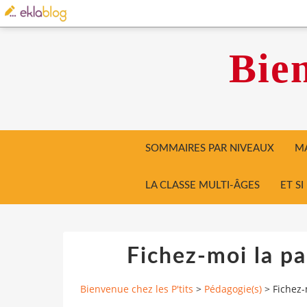
Bien
SOMMAIRES PAR NIVEAUX
MA
LA CLASSE MULTI-ÂGES
ET S
Fichez-moi la pa
Bienvenue chez les P'tits
>
Pédagogie(s)
>
Fichez-