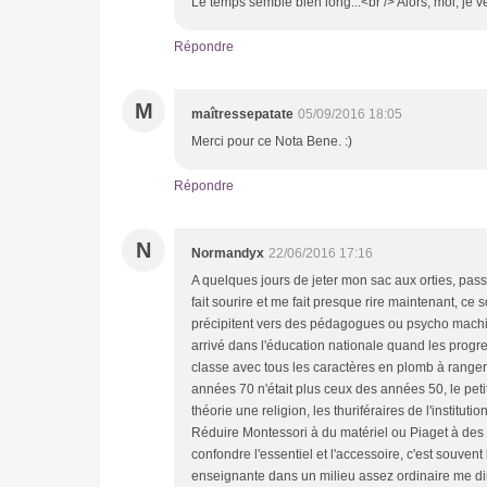
Le temps semble bien long...<br /> Alors, moi, je ve
Répondre
M
maîtressepatate
05/09/2016 18:05
Merci pour ce Nota Bene. :)
Répondre
N
Normandyx
22/06/2016 17:16
A quelques jours de jeter mon sac aux orties, pas
fait sourire et me fait presque rire maintenant, ce
précipitent vers des pédagogues ou psycho machins,
arrivé dans l'éducation nationale quand les progres
classe avec tous les caractères en plomb à ranger e
années 70 n'était plus ceux des années 50, le petit
théorie une religion, les thuriféraires de l'institu
Réduire Montessori à du matériel ou Piaget à des fi
confondre l'essentiel et l'accessoire, c'est souven
enseignante dans un milieu assez ordinaire me dire