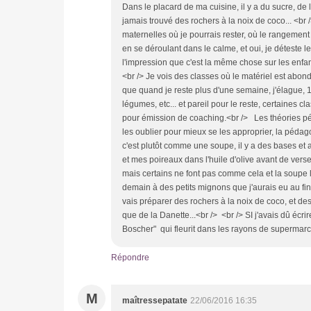
Dans le placard de ma cuisine, il y a du sucre, de 
jamais trouvé des rochers à la noix de coco... <br
maternelles où je pourrais rester, où le rangement es
en se déroulant dans le calme, et oui, je déteste l
l'impression que c'est la même chose sur les enfant
<br /> Je vois des classes où le matériel est abon
que quand je reste plus d'une semaine, j'élague,
légumes, etc... et pareil pour le reste, certaine
pour émission de coaching.<br /> Les théories péd
les oublier pour mieux se les approprier, la pédagogi
c'est plutôt comme une soupe, il y a des bases et 
et mes poireaux dans l'huile d'olive avant de ver
mais certains ne font pas comme cela et la soupe le
demain à des petits mignons que j'aurais eu au fin
vais préparer des rochers à la noix de coco, et des
que de la Danette...<br /> <br /> SI j'avais dû écri
Boscher" qui fleurit dans les rayons de supermarch
Répondre
M
maîtressepatate
22/06/2016 16:35