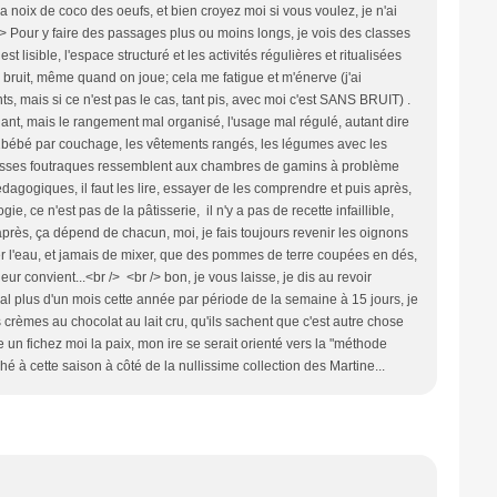
la noix de coco des oeufs, et bien croyez moi si vous voulez, je n'ai
 /> Pour y faire des passages plus ou moins longs, je vois des classes
t lisible, l'espace structuré et les activités régulières et ritualisées
e bruit, même quand on joue; cela me fatigue et m'énerve (j'ai
s, mais si ce n'est pas le cas, tant pis, avec moi c'est SANS BRUIT) .
dant, mais le rangement mal organisé, l'usage mal régulé, autant dire
 1bébé par couchage, les vêtements rangés, les légumes avec les
s classes foutraques ressemblent aux chambres de gamins à problème
agogiques, il faut les lire, essayer de les comprendre et puis après,
e, ce n'est pas de la pâtisserie, il n'y a pas de recette infaillible,
après, ça dépend de chacun, moi, je fais toujours revenir les oignons
ser l'eau, et jamais de mixer, que des pommes de terre coupées en dés,
ur convient...<br /> <br /> bon, je vous laisse, je dis au revoir
al plus d'un mois cette année par période de la semaine à 15 jours, je
 crèmes au chocolat au lait cru, qu'ils sachent que c'est autre chose
re un fichez moi la paix, mon ire se serait orienté vers la "méthode
é à cette saison à côté de la nullissime collection des Martine...