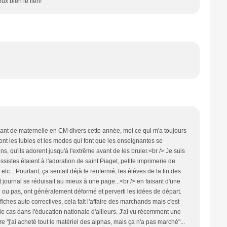
ux bien le lien!
sant de maternelle en CM divers cette année, moi ce qui m'a toujours
 sont les lubies et les modes qui font que les enseignantes se
 qu'ils adorent jusqu'à l'extrême avant de les bruler.<br /> Je suis
sistes étaient à l'adoration de saint Piaget, petite imprimerie de
tc... Pourtant, ça sentait déjà le renfermé, les élèves de la fin des
 journal se réduisait au mieux à une page...<br /> en faisant d'une
tion ou pas, ont généralement déformé et perverti les idées de départ.
ches auto correctives, cela fait l'affaire des marchands mais c'est
t le cas dans l'éducation nationale d'ailleurs. J'ai vu récemment une
 "j'ai acheté tout le matériel des alphas, mais ça n'a pas marché"...