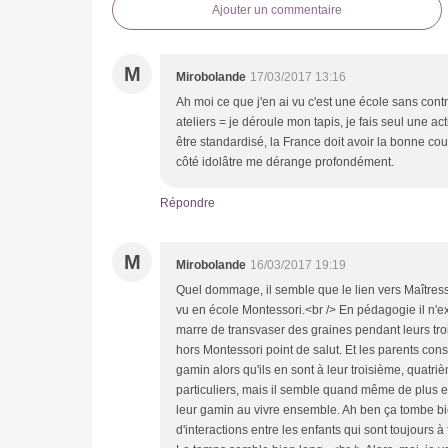
Ajouter un commentaire
M
Mirobolande
17/03/2017 13:16
Ah moi ce que j'en ai vu c'est une école sans con
ateliers = je déroule mon tapis, je fais seul une act
être standardisé, la France doit avoir la bonne coule
côté idolâtre me dérange profondément.
Répondre
M
Mirobolande
16/03/2017 19:19
Quel dommage, il semble que le lien vers Maîtress
vu en école Montessori.<br /> En pédagogie il n'e
marre de transvaser des graines pendant leurs troi
hors Montessori point de salut. Et les parents co
gamin alors qu'ils en sont à leur troisième, quatri
particuliers, mais il semble quand même de plus en
leur gamin au vivre ensemble. Ah ben ça tombe bie
d'interactions entre les enfants qui sont toujours à f