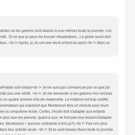
traintes où les gamins sont laissés à eux-mêmes toute la journée. Les
ivité...Et ce que je peux les trouver rébarbatives...Le globe aussi doit
ur...<br /> Après, si, ils ont une récré et font du sport.<br /> Mais ce
ePatate soit rompu!<br /> Je ne suis pas convaincue par ce que j'ai
xiste pas une vérité. <br /> Je me demande si les gamins n'en ont pas
s ou quatre années d'école maternelle. Le matériel est trop codifié,
nsommateurs qui espèrent que Montessori fera un miracle pour leurs
ème ou cinquième école. Certes, l'école doit s'adapter aux enfants
 plus que les parents, quant à eux, ne font pas leur boulot d'adapter
n, Montessori = aucune contrainte (c'est ça?).<br /> Pas non plus
aire leur activité seule. <br /> Et ils sont laissés libres toute la journée.