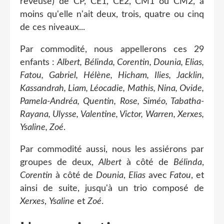
rêveuse) de CP, CE1, CE2, CM1 ou CM2, à
moins qu'elle n'ait deux, trois, quatre ou cinq
de ces niveaux...
Par commodité, nous appellerons ces 29
enfants :
Albert, Bélinda, Corentin, Dounia, Elias,
Fatou, Gabriel, Hélène, Hicham, Ilies, Jacklin,
Kassandrah, Liam, Léocadie, Mathis, Nina, Ovide,
Pamela-Andréa, Quentin, Rose, Siméo, Tabatha-
Rayana, Ulysse, Valentine, Victor, Warren, Xerxes,
Ysaline, Zoé
.
Par commodité aussi, nous les assiérons par
groupes de deux,
Albert
à côté de
Bélinda
,
Corentin
à côté de
Dounia
,
Elias
avec
Fatou
, et
ainsi de suite, jusqu'à un trio composé de
Xerxes
,
Ysaline
et
Zoé
.