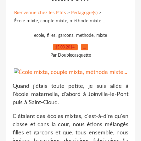
Bienvenue chez les P'tits
>
Pédagogie(s)
>
École mixte, couple mixte, méthode mixte...
,
,
,
,
ecole
filles
garcons
methode
mixte
15.03.2014
…
Par Doublecasquette
Quand j'étais toute petite, je suis allée à
l'école maternelle, d'abord à Joinville-le-Pont
puis à Saint-Cloud.
C'étaient des écoles mixtes, c'est-à-dire qu'en
classe et dans la cour, nous étions mélangés
filles et garçons et que, tous ensemble, nous
jouions, bavardions, dessinions, fabriquions (la