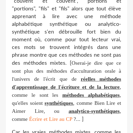
"couvent" et "couvent", "portions" et
"portions", "fils" et "fils" alors que tout élève
apprenant à lire avec une méthode
alphabétique synthétique ou analytico-
synthétique s'en débrouille fort bien du
moment où, comme pour tout lecteur vrai,
ces mots se trouvent intégrés dans une
phrase montre que ces méthodes ne sont pas
Oserai-je dire que ce
des méthodes mixtes. [
sont plus des méthodes d'acculturation orale à
l'univers de l'écrit que de
réelles méthodes
d'apprentissage de l'éc
riture
et de la lecture
,
comme le sont les
méthodes alphabétiques
,
qu'elles soient
synthétiques
, comme Bien Lire et
Aimer Lire, ou
analytico-synthétiques
,
comme
Écrire et Lire au CP
?...
]
Car les vraies méthodes mixtes, comme les