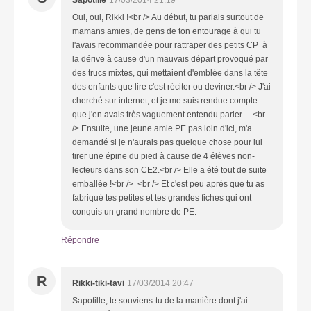
Oui, oui, Rikki !<br /> Au début, tu parlais surtout de
mamans amies, de gens de ton entourage à qui tu
l'avais recommandée pour rattraper des petits CP à
la dérive à cause d'un mauvais départ provoqué par
des trucs mixtes, qui mettaient d'emblée dans la tête
des enfants que lire c'est réciter ou deviner.<br /> J'ai
cherché sur internet, et je me suis rendue compte
que j'en avais très vaguement entendu parler ...<br
/> Ensuite, une jeune amie PE pas loin d'ici, m'a
demandé si je n'aurais pas quelque chose pour lui
tirer une épine du pied à cause de 4 élèves non-
lecteurs dans son CE2.<br /> Elle a été tout de suite
emballée !<br /> <br /> Et c'est peu après que tu as
fabriqué tes petites et tes grandes fiches qui ont
conquis un grand nombre de PE.
Répondre
R
Rikki-tiki-tavi
17/03/2014 20:47
Sapotille, te souviens-tu de la manière dont j'ai