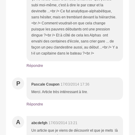
subi moi-même, c'est à dire le par cœur et la
devinette ...<br /> Ce fut analytique-alphabétique,
sans hésiter, mais en tremblant devant la hiérarchie.
<br /> Comment voudrait-on que cela change
puisque les pauvres débutants ont une pression
dingue ?<br /> Et à côté de cela les Alphas ont
envahi des centaines d'école, sans crier gare ... de
façon un peu clandestine aussi, au début ...<br /> Y a
t-il un capitaine dans le bateau ?<br />
Répondre
P
Pascale Coupon
17/03/2014 17:36
Merci. Article très intéressant à lire.
Répondre
A
abcdefgh
17/03/2014 13:21
Un article que je viens de découvrir et que je mets là