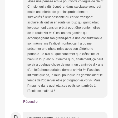
Ayez une pensée émue pour votre collègue de Saint
Christol qui a dû récupérer dans sa classe vendredi
matin une niérée de gamins probablement
surexcités à leur descente du car de transport
scolaire: ils ont vu en route un loup qui gambadait
joyeusement dans un pré, à peut-être trente mètres
de la route.<br /> C'est un des gamins qui,
accompagnant son grand-père à une consultation le
soir même, me l'a dit et montré, car il a pu me
présenter une photo prise avec son téléphone
portable. Je n'ai pu que confirmer que c'était bel et
bien un loup.<br /> Comme quoi, finalement, ça peut
servir à quelque chose de munir un gamin de dix ans
d'un téléphone portable dernier cri.<br /> Pas plus
intimidé que ça, le loup, pour que les gamins aient le
temps de l'observer et le photographier.<br /> Mais
j'imagine dans quel état ces petits sont arrivés à
l'école ce matin-là !
Répondre
D
Doublecasquette
16/03/2014 20:23