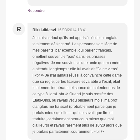
Répondre
R
Rikki-tiki-tavi
16/03/2014 18:41
Je crois surtout qu'ils ont appris à l'écrit un anglais
totalement désincarné. Les personnes de l'âge de
mes parents, par exemple, qui parlent français,
omettent souvent le "pas" dans les phrases
négatives. Je me souviens d'une amie que ma mère
a attendu longtemps : elle lui avait dit "Je ne viens"
! <br /> Je n'ai jamais réussi à convaincre cette dame
que sa règle, certes littéraire et valable à l'écrit, était
totalement inopérante et source de malentendus de
ce type à l'oral. <br /> Quand je suis rentrée des
Etats-Unis, où j'avais vécu plusieurs mois, ma prof
d'anglais me haïssait (probablement parce que je
parlais mieux qu'elle — qui ne savait que lire et
traduire, certainement beaucoup mieux que moi
d'ailleurs) et j'avais rarement plus de 10/20 alors que
je parlais parfaitement couramment. <br />