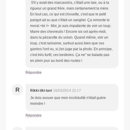
S'il y avait des marcassins, c'était une laie, ou à la
rigueur un grand frère, mais certainement la mère.
En tout cas, ce qui est chouette, c'est que le petit
parigot ait su que c'était un sanglier. Ça remonte le
moral.<br /> Moi, je suis impatiente de voir un loup.
Marre des chevreuils ! Encore six cet après-midi,
dans la pézarotte du voisin. Quand même, voir un
loup, c'est rarissime, surtout aussi bien que ces
gamins l'ont vu, si j'en juge par la photo. En principe,
c'est très furtif, ces bestioles. Ça ne" se balade pas
en plein jour au bord des routes !
Répondre
R
Rikki-tiki-tavi
16/03/2014 22:17
Je dois avouer que mon incrédulité n'était guère
moindre !
Répondre