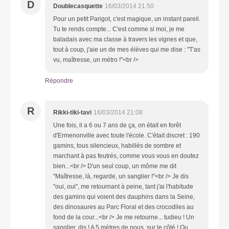
D
Doublecasquette
16/03/2014 21:50
Pour un petit Parigot, c'est magique, un instant pareil.
Tu te rends compte... C'est comme si moi, je me
baladais avec ma classe à travers les vignes et que,
tout à coup, j'aie un de mes élèves qui me dise : "T'as
vu, maîtresse, un métro !"<br />
Répondre
R
Rikki-tiki-tavi
16/03/2014 21:08
Une fois, il a 6 ou 7 ans de ça, on était en forêt
d'Ermenonville avec toute l'école. C'était discret : 190
gamins, tous silencieux, habillés de sombre et
marchant à pas feutrés, comme vous vous en doutez
bien...<br /> D'un seul coup, un môme me dit
"Maîtresse, là, regarde, un sanglier !"<br /> Je dis
"oui, oui", me retournant à peine, tant j'ai l'habitude
des gamins qui voient des dauphins dans la Seine,
des dinosaures au Parc Floral et des crocodiles au
fond de la cour...<br /> Je me retourne... tudieu ! Un
sanglier, dis ! A 5 mètres de nous, sur le côté ! Ou