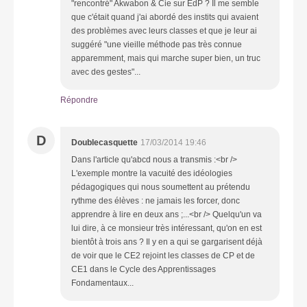
"rencontré" Akwabon & Cie sur EdP ? Il me semble
que c'était quand j'ai abordé des instits qui avaient
des problèmes avec leurs classes et que je leur ai
suggéré "une vieille méthode pas très connue
apparemment, mais qui marche super bien, un truc
avec des gestes"...
Répondre
D
Doublecasquette
17/03/2014 19:46
Dans l'article qu'abcd nous a transmis :<br />
L'exemple montre la vacuité des idéologies
pédagogiques qui nous soumettent au prétendu
rythme des élèves : ne jamais les forcer, donc
apprendre à lire en deux ans ;...<br /> Quelqu'un va
lui dire, à ce monsieur très intéressant, qu'on en est
bientôt à trois ans ? Il y en a qui se gargarisent déjà
de voir que le CE2 rejoint les classes de CP et de
CE1 dans le Cycle des Apprentissages
Fondamentaux...