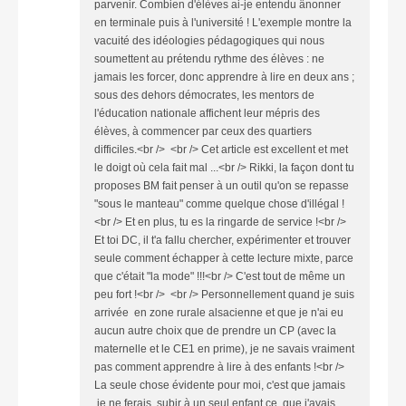
parvenir. Combien d'élèves ai-je entendu ânonner
en terminale puis à l'université ! L'exemple montre la
vacuité des idéologies pédagogiques qui nous
soumettent au prétendu rythme des élèves : ne
jamais les forcer, donc apprendre à lire en deux ans ;
sous des dehors démocrates, les mentors de
l'éducation nationale affichent leur mépris des
élèves, à commencer par ceux des quartiers
difficiles.<br /> <br /> Cet article est excellent et met
le doigt où cela fait mal ...<br /> Rikki, la façon dont tu
proposes BM fait penser à un outil qu'on se repasse
"sous le manteau" comme quelque chose d'illégal !
<br /> Et en plus, tu es la ringarde de service !<br />
Et toi DC, il t'a fallu chercher, expérimenter et trouver
seule comment échapper à cette lecture mixte, parce
que c'était "la mode" !!!<br /> C'est tout de même un
peu fort !<br /> <br /> Personnellement quand je suis
arrivée en zone rurale alsacienne et que je n'ai eu
aucun autre choix que de prendre un CP (avec la
maternelle et le CE1 en prime), je ne savais vraiment
pas comment apprendre à lire à des enfants !<br />
La seule chose évidente pour moi, c'est que jamais
je ne ferais subir à un seul enfant ce que j'avais