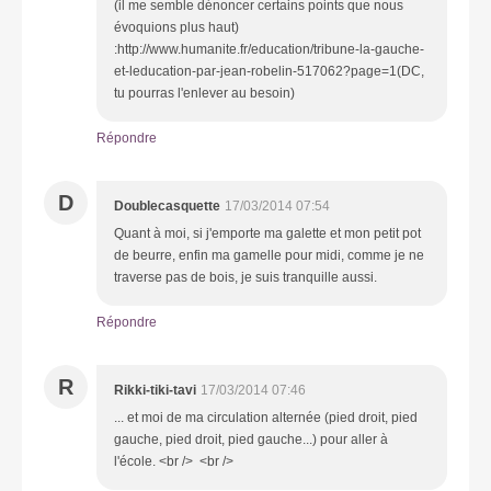
(il me semble dénoncer certains points que nous
évoquions plus haut)
:http://www.humanite.fr/education/tribune-la-gauche-
et-leducation-par-jean-robelin-517062?page=1(DC,
tu pourras l'enlever au besoin)
Répondre
D
Doublecasquette
17/03/2014 07:54
Quant à moi, si j'emporte ma galette et mon petit pot
de beurre, enfin ma gamelle pour midi, comme je ne
traverse pas de bois, je suis tranquille aussi.
Répondre
R
Rikki-tiki-tavi
17/03/2014 07:46
... et moi de ma circulation alternée (pied droit, pied
gauche, pied droit, pied gauche...) pour aller à
l'école. <br /> <br />