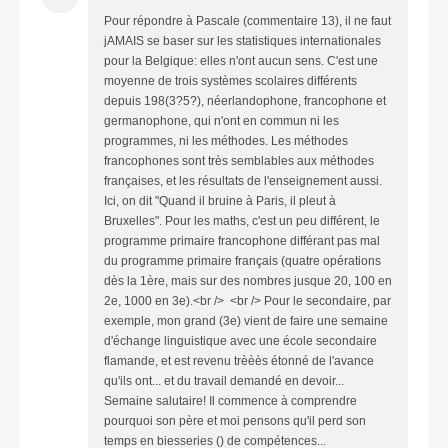
Pour répondre à Pascale (commentaire 13), il ne faut
jAMAIS se baser sur les statistiques internationales
pour la Belgique: elles n'ont aucun sens. C'est une
moyenne de trois systèmes scolaires différents
depuis 198(3?5?), néerlandophone, francophone et
germanophone, qui n'ont en commun ni les
programmes, ni les méthodes. Les méthodes
francophones sont très semblables aux méthodes
françaises, et les résultats de l'enseignement aussi.
Ici, on dit "Quand il bruine à Paris, il pleut à
Bruxelles". Pour les maths, c'est un peu différent, le
programme primaire francophone différant pas mal
du programme primaire français (quatre opérations
dès la 1ère, mais sur des nombres jusque 20, 100 en
2e, 1000 en 3e).<br /> <br /> Pour le secondaire, par
exemple, mon grand (3e) vient de faire une semaine
d'échange linguistique avec une école secondaire
flamande, et est revenu trèèès étonné de l'avance
qu'ils ont... et du travail demandé en devoir...
Semaine salutaire! Il commence à comprendre
pourquoi son père et moi pensons qu'il perd son
temps en biesseries () de compétences...