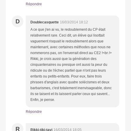
Répondre
D
Doublecasquette
16/03/2014 18:12
A ce que j'en ai vu, le redoublement du CP était
relativement rare. Ceci dit, un élève qui lisottait
vaguement risquait le redoublement alors que
maintenant, avec certaines méthodes que nous ne
nommerons pas, on l'enverrait direct au CE2 !<br />
Rikki, je crois aussi que la génération des
cinquantenaires ou presque ont aussi la peur du
ridicule ou de l'échec partiel que n'ont pas leurs
enfants ou petits-enfants. Pour eux, faire trois
phrases d'anglais avec quatre solécismes et deux
barbarismes, c'est totalement inenvisageable, donc
ils se taisent et ils laissent parler ceux qui savent...
Enfin, je pense.
Répondre
R
Rikki-tiki-tavi
16/03/2014 18:05