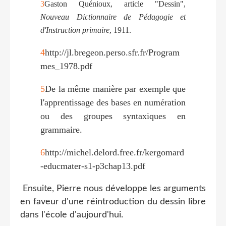
3
Gaston Quénioux, article "Dessin",
Nouveau Dictionnaire de Pédagogie et
d'Instruction primaire
, 1911.
4
http://jl.bregeon.perso.sfr.fr/Program
mes_1978.pdf
5
De la même manière par exemple que
l'apprentissage des bases en numération
ou des groupes syntaxiques en
grammaire.
6
http://michel.delord.free.fr/kergomard
-educmater-s1-p3chap13.pdf
Ensuite, Pierre nous développe les arguments
en faveur d'une réintroduction du dessin libre
dans l'école d'aujourd'hui.