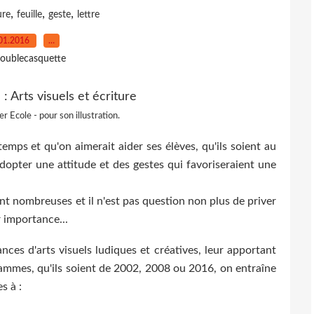
,
,
,
ure
feuille
geste
lettre
01.2016
…
oublecasquette
r Ecole - pour son illustration.
ps et qu'on aimerait aider ses élèves, qu'ils soient au
pter une attitude et des gestes qui favoriseraient une
ont nombreuses et il n'est pas question non plus de priver
r importance...
ances d'arts visuels ludiques et créatives, leur apportant
rammes, qu'ils soient de 2002, 2008 ou 2016, on entraîne
s à :