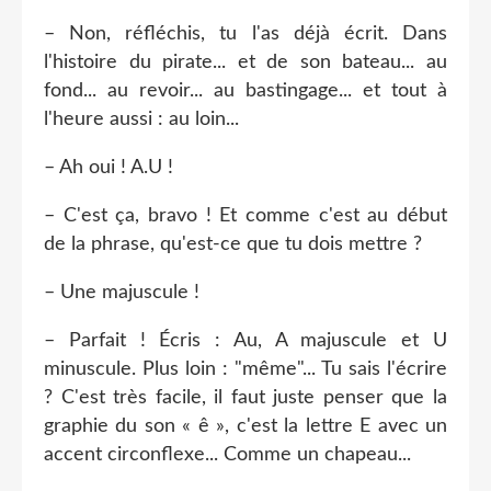
– Non, réfléchis, tu l'as déjà écrit. Dans
l'histoire du pirate... et de son bateau... au
fond... au revoir... au bastingage... et tout à
l'heure aussi : au loin...
– Ah oui ! A.U !
– C'est ça, bravo ! Et comme c'est au début
de la phrase, qu'est-ce que tu dois mettre ?
– Une majuscule !
– Parfait ! Écris : Au, A majuscule et U
minuscule. Plus loin : "même"... Tu sais l'écrire
? C'est très facile, il faut juste penser que la
graphie du son « ê », c'est la lettre E avec un
accent circonflexe... Comme un chapeau...