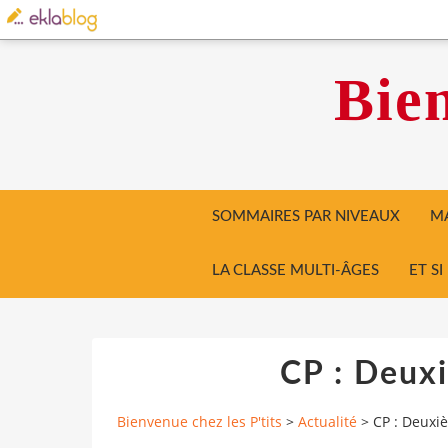
Bien
SOMMAIRES PAR NIVEAUX
MA
LA CLASSE MULTI-ÂGES
ET S
CP : Deux
Bienvenue chez les P'tits
>
Actualité
>
CP : Deuxi