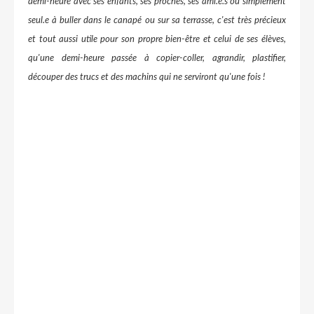
demi-heure avec ses enfants, ses proches, ses ami.e.s ou simplement
seul.e à buller dans le canapé ou sur sa terrasse, c'est très précieux
et tout aussi utile pour son propre bien-être et celui de ses élèves,
qu'une demi-heure passée à copier-coller, agrandir, plastifier,
découper des trucs et des machins qui ne serviront qu'une fois !