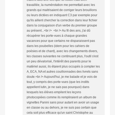
travaillée, la numérotation me permettait avec les
grands qui maitrisaient de corriger leurs brouillons
ou leurs dictées en indiquant C3 par exemple pour
qu'ils aillent chercher la correction dans leur fichier
dans la conjugaison d'un verbe du premier groupe
au présent...<br /> <br /> Au fil des ans, j'ai dû
récupérer les porte-vues à chaque grandes
vacances pour que certains ne disparaissent pas
dans les poubelles (idem pour les cahiers de
poésies et de chant), avec les changements divers,
les classes suivantes ne continuant plus, l'outil s'est
un peu dévalorisé, l'intérêt des parents pour le
matériel aussi, ils étaient plus occupés à compter les
A, ECA, NA et autres couillonnades des livrets sans
doute.<br /> Aujourd'hui, je me balade et je vois de
tout, y compris des porte-vues (que les instits
appellent lutin, je ne sais pas pourquoi) dans
lesquels les élèves empilent les leçons
photocopiées comme ils rempliraient un album de
vignettes Panini sans pour autant en avoir un usage
en classe ou au dehors, je ne suis pas certain que
cela soit plus efficace qu'un saint Christophe au