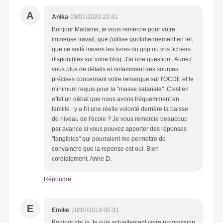
A
Anika
09/01/2020 22:41
Bonjour Madame, je vous remercie pour votre
immense travail, que j'utilise quotidiennement en ief,
que ce soità travers les livres du grip ou vos fichiers
disponibles sur votre blog. J'ai une question : Auriez
vous plus de détails et notamment des sources
précises concernant votre remarque sur l'OCDE et le
minimum requis pour la "masse salariale". C'est en
effet un débat que nous avons fréquemment en
famille : y a t'il une réelle volonté derrière la baisse
de niveau de l'école ? Je vous remercie beaucoup
par avance si vous pouvez apporter des réponses
"tangibles" qui pourraient me permettre de
convaincre que la reponse est oui. Bien
cordialement, Anne D.
Répondre
E
Emilie
10/10/2019 05:31
Bonjour,<br /> Je suis actuellement votre progression