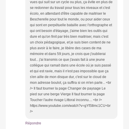
vues qui suit sur un cycle ou plus, ça évite en plus de
se redonner du travail pour tous les niveaux et c'est
écolo, en attendant d'être capable de maitriser le
Bescherelle pour tout le monde, ou pour aider ceux
qui sont en perpétuelle bataille avec l'orthographe et
qui ont besoin d'étayage, j'aime bien les outils qui
dure et qu'on finit par très bien maitriser, mais c'est
un choix pédagogique, et je suis bien content de ne
plus avoir à le faire, je libère des cases de ma
mémoire et dans 59 jours, je crois que j'oublierai
tout... j'ai transmis ce que j'avais fait à une jeune
collègue qui ramait dans une école où je suis passé
et qui est ravie, mais il n'est pas impossible que ça
s'en aille de mon disque dur, c'est sur le cloud de
mon adresse boulot, ça suffira si on m'en parle... <br
/> Il faut tourner la page Changer de paysage Le
pied sur une berge Vierge Il faut tourner la page
Toucher l'autre rivage Littoral inconnu.... <br />
https://www.youtube.com/watch?v=gYfStlmc1CU<br
/>
Répondre