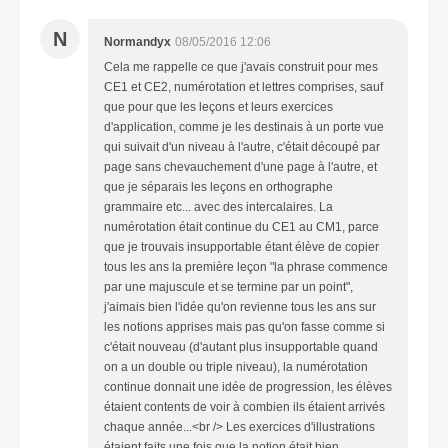
N
Normandyx
08/05/2016 12:06
Cela me rappelle ce que j'avais construit pour mes
CE1 et CE2, numérotation et lettres comprises, sauf
que pour que les leçons et leurs exercices
d'application, comme je les destinais à un porte vue
qui suivait d'un niveau à l'autre, c'était découpé par
page sans chevauchement d'une page à l'autre, et
que je séparais les leçons en orthographe
grammaire etc... avec des intercalaires. La
numérotation était continue du CE1 au CM1, parce
que je trouvais insupportable étant élève de copier
tous les ans la première leçon "la phrase commence
par une majuscule et se termine par un point",
j'aimais bien l'idée qu'on revienne tous les ans sur
les notions apprises mais pas qu'on fasse comme si
c'était nouveau (d'autant plus insupportable quand
on a un double ou triple niveau), la numérotation
continue donnait une idée de progression, les élèves
étaient contents de voir à combien ils étaient arrivés
chaque année...<br /> Les exercices d'illustrations
étaient faits une fois que la notion était bien