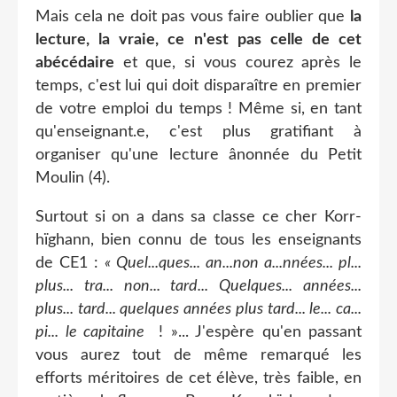
Mais cela ne doit pas vous faire oublier que
la
lecture, la vraie, ce n'est pas celle de cet
abécédaire
et que, si vous courez après le
temps, c'est lui qui doit disparaître en premier
de votre emploi du temps ! Même si, en tant
qu'enseignant.e, c'est plus gratifiant à
organiser qu'une lecture ânonnée du Petit
Moulin (4).
Surtout si on a dans sa classe ce cher Korr-
hïghann, bien connu de tous les enseignants
de CE1 :
« Quel...ques... an...non a...nnées... pl...
plus... tra... non... tard... Quelques... années...
plus... tard... quelques années plus tard... le... ca...
pi... le capitaine
! »... J'espère qu'en passant
vous aurez tout de même remarqué les
efforts méritoires de cet élève, très faible, en